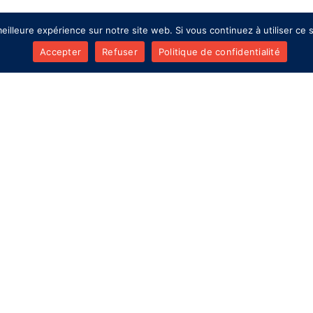
eilleure expérience sur notre site web. Si vous continuez à utiliser ce
Accepter
Refuser
Politique de confidentialité
Ischémie cardiaque : pourquoi un
manque d’oxygène peut provoquer