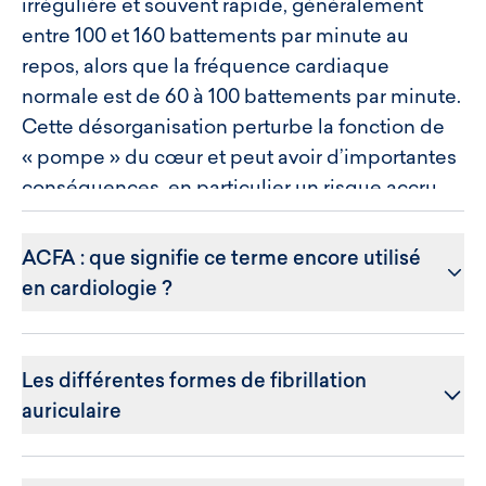
irrégulière et souvent rapide, généralement
entre 100 et 160 battements par minute au
repos, alors que la fréquence cardiaque
normale est de 60 à 100 battements par minute.
Cette désorganisation perturbe la fonction de
« pompe » du cœur et peut avoir d’importantes
conséquences, en particulier un risque accru
de formation de caillots sanguins dans les
oreillettes.
ACFA : que signifie ce terme encore utilisé
en cardiologie ?
ACFA signifie
Arythmie Complète par
Fibrillation Auriculaire
. Il s’agit d’un terme
Les différentes formes de fibrillation
historique encore employé dans certains
auriculaire
comptes rendus médicaux ou
électrocardiographiques. Il ne désigne pas une
La fibrillation atriale se présente sous
maladie différente, mais correspond à ce que
différentes formes, classées selon leur durée et