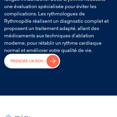
ambulatoire (entrée le matin, sortie le soir
une évaluation spécialisée pour éviter les
même) ;
complications. Les rythmologues de
Indications
: recommandée comme traitement
Rythmopôle réalisent un diagnostic complet et
de première intention pour le flutter atrial
proposent un traitement adapté, allant des
typique symptomatique, particulièrement en
médicaments aux techniques d’ablation
cas de récidive après cardioversion.
moderne, pour rétablir un rythme cardiaque
Cette procédure est réalisée à
l’Institut
normal et améliorer votre qualité de vie.
Mutualiste Montsouris
par les rythmologues de
→
Rythmopôle Paris.
PRENDRE UN RDV
Il est important de noter que même après une
ablation réussie du flutter atrial, la persistance
des facteurs de risque peut favoriser le
développement d’autres arythmies auriculaires,
notamment la fibrillation atriale. Un suivi
rythmologique régulier reste donc
recommandé.