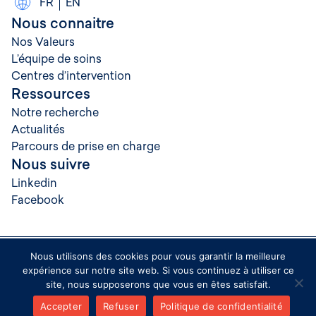
FR
EN
Nous connaitre
Nos Valeurs
L’équipe de soins
Centres d’intervention
Ressources
Notre recherche
Actualités
Parcours de prise en charge
Nous suivre
Linkedin
Facebook
Nous utilisons des cookies pour vous garantir la meilleure
© 2026 Rythmopôle Paris
expérience sur notre site web. Si vous continuez à utiliser ce
Crédits
site, nous supposerons que vous en êtes satisfait.
→
Mentions légales
Prendre un RDV
Politique de confidentialité
Accepter
Refuser
Politique de confidentialité