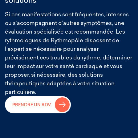
surveiller la fonction ventriculaire.
Si ces manifestations sont fréquentes, intenses
Ce suivi personnalisé est assuré dans les
ou s’accompagnent d’autres symptômes, une
différents centres de Rythmopôle Paris.
évaluation spécialisée est recommandée. Les
rythmologues de Rythmopôle disposent de
l’expertise nécessaire pour analyser
précisément ces troubles du rythme, déterminer
leur impact sur votre santé cardiaque et vous
proposer, si nécessaire, des solutions
thérapeutiques adaptées à votre situation
particulière.
→
PRENDRE UN RDV