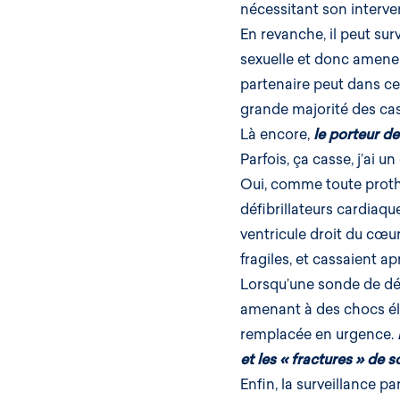
nécessitant son interve
En revanche, il peut sur
sexuelle et donc amener 
partenaire peut dans ce 
grande majorité des cas
Là encore,
le porteur d
Parfois, ça casse, j’ai un
Oui, comme toute prothès
défibrillateurs cardiaqu
ventricule droit du cœu
fragiles, et cassaient a
Lorsqu’une sonde de déf
amenant à des chocs éle
remplacée en urgence.
et les « fractures » de
Enfin, la surveillance pa