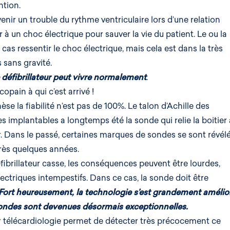
ntion.
venir un
trouble du rythme ventriculaire
lors d’une relation
à un choc électrique pour sauver la vie du patient. Le ou la
cas ressentir le choc électrique, mais cela est dans la très
 sans gravité.
e défibrillateur peut vivre normalement
.
 copain à qui c’est arrivé !
e la fiabilité n’est pas de 100%. Le talon d’Achille des
es implantables a longtemps été la sonde qui relie la boitier
r. Dans le passé, certaines marques de sondes se sont révél
près quelques années.
ibrillateur casse, les conséquences peuvent être lourdes,
ctriques intempestifs. Dans ce cas, la sonde doit être
Fort heureusement, la technologie s’est grandement amélio
 sondes sont devenues désormais exceptionnelles.
r
télécardiologie
permet de détecter très précocement ce