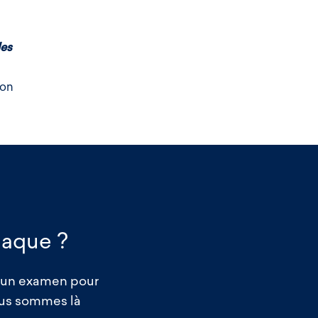
les
ion
iaque ?
 un examen pour
nous sommes là