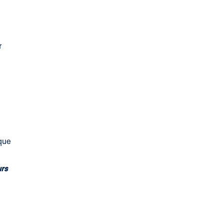
r
que
urs