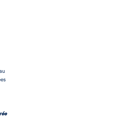
 au
ées
rée