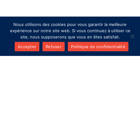
Nous utilisons des cookies pour vous garantir la meilleure
expérience sur notre site web. Si vous continuez à utiliser ce
site, nous supposerons que vous en êtes satisfait.
→
Prendre un RDV
Accepter
Refuser
Politique de confidentialité
Bénéficiez
d’une
prise
en
charge
personnalisée
et
bienveillante. Nous
comprenons
que
chaque
patient
est
unique,
avec
ses
propres
inquiétudes
et
besoins
spécifiques.
C’est
pourquoi
nous
accordons
une
importance
particulière
à
l’écoute
et
au
dialogue,
prenant
le